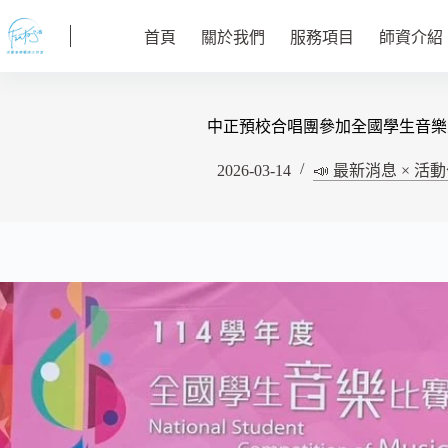
跳
至
首頁
關於我們
服務項目
師資介紹
主
要
內
中正預校合唱團參加全國學生音樂
容
2026-03-14
📣 最新消息 × 活