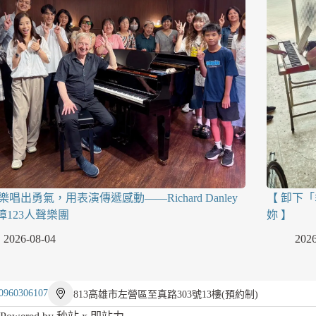
樂唱出勇氣，用表演傳遞感動——Richard Danley
【 卸下
視障123人聲樂團
妳 】
2026-08-04
2026
0960306107
813高雄市左營區至真路303號13樓(預約制)