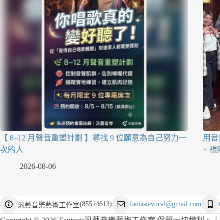
【 8–12 月聲音重塑計劃 】尋找 9 位願意為自己努力一
用音
次的人
× 
2026-08-06
(
85514613
)
fantasiavocal@gmail.com
汎藝音樂藝術工作室