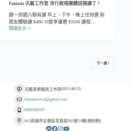
Fantasia 汎藝工作室 流行歌唱團體班開課了！
週一到週六都有課 早上、下午、晚上任你選 新
朋友體驗課 $400 10堂享優惠 $3500 課程…
閱讀全文
Fantasia
汎
藝
工
作
室
下一頁
流
行
歌
唱
(
85514613
)
汎藝音樂藝術工作室
團
體
fantasiavocal@gmail.com
班
開
0960306107
課
813高雄市左營區至真路303號13樓(預約制)
了！