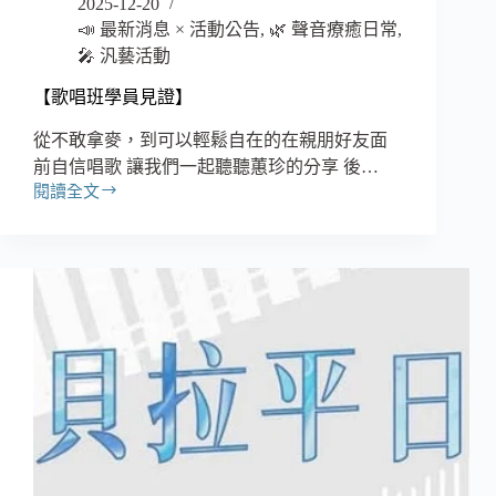
2025-12-20
📣 最新消息 × 活動公告
,
🌿 聲音療癒日常
,
🎤 汎藝活動
【歌唱班學員見證】
從不敢拿麥，到可以輕鬆自在的在親朋好友面
前自信唱歌 讓我們一起聽聽蕙珍的分享 後…
閱讀全文
【歌
唱
班
學
員
見
證】