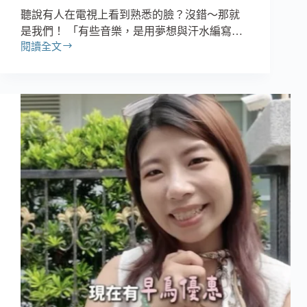
聽說有人在電視上看到熟悉的臉？沒錯～那就
是我們！ 「有些音樂，是用夢想與汗水編寫…
閱讀全文
汎
藝
音
樂-
Fantasia
人
聲
樂
團
受
邀
登
上
《超
級
紅
人
榜》