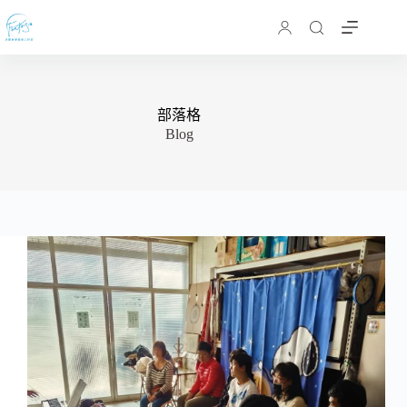
跳
至
主
要
內
部落格
容
Blog