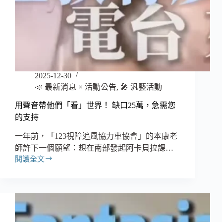
大
賽
榮
獲
優
等
2025-12-30
📣 最新消息 × 活動公告
,
🎤 汎藝活動
用聲音帶他們「看」世界！ 缺口25萬，急需您
的支持
一年前，「123視障追風協力車協會」的本康老
師許下一個願望：想在南部發起阿卡貝拉課…
閱讀全文
用
聲
音
帶
他
們