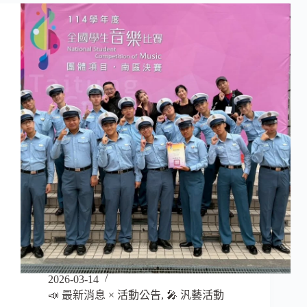
「乖
巧」
的
盔
甲：
那
一
刻，
我
看
見
了
最
真
實
的
妳
】
2026-03-14
📣 最新消息 × 活動公告
,
🎤 汎藝活動