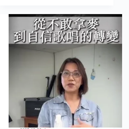
藝
日
常
｜
不
老
江
湖，
心
花
開】