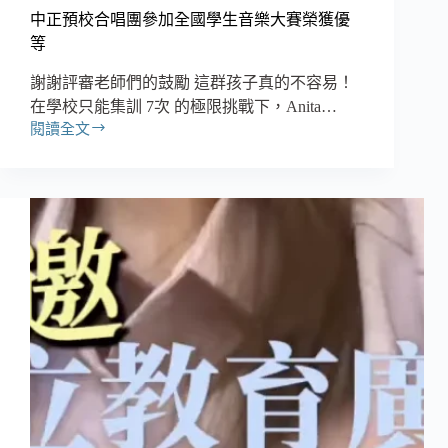
中正預校合唱團參加全國學生音樂大賽榮獲優
等
謝謝評審老師們的鼓勵 這群孩子真的不容易！
在學校只能集訓 7次 的極限挑戰下，Anita…
閱讀全文
中
正
預
校
合
唱
團
參
加
全
國
學
生
音
樂