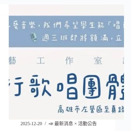
唱
班
可
以
學
到
什
麼？
2025-12-20
📣 最新消息 × 活動公告