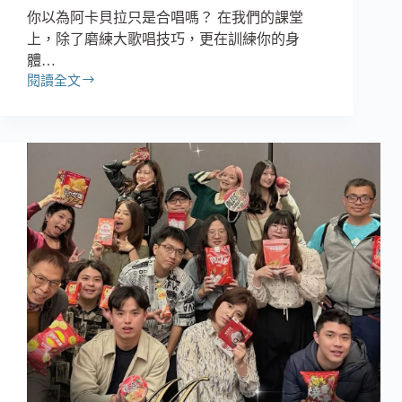
你以為阿卡貝拉只是合唱嗎？ 在我們的課堂
上，除了磨練大歌唱技巧，更在訓練你的身
體…
閱讀全文
唱
歌
還
能
練
大
腦？
挑
戰
最
難
的
「身
體
協
調」
阿