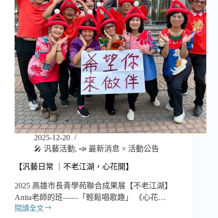
誕
快
樂！
2025-12-20
🎤 汎藝活動
,
📣 最新消息 × 活動公告
【汎藝日常 ｜不老江湖，心花開】
2025 高雄市長青學苑聯合成果展【不老江湖】
Anita老師的班——「輕鬆唱歌趣」 《心花…
閱讀全文
【汎