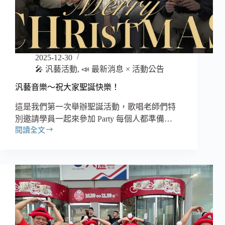
卡
貝
拉
班！
2025-12-30
🎤 汎藝活動
,
📣 最新消息 × 活動公告
汎藝音樂～祝大家聖誕快樂！
這是我們第一次舉辦聖誕活動，歌唱老師們特
別邀請學員一起來參加 Party 每個人都準備…
閱讀全文
汎
藝
音
樂
～
祝
大
家
聖