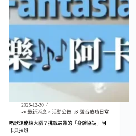
「看」
世
界！
缺
口
25
萬，
急
需
您
的
支
持
2025-12-30
📣 最新消息 × 活動公告
,
🌿 聲音療癒日常
唱歌還能練大腦？挑戰最難的「身體協調」阿
卡貝拉班！