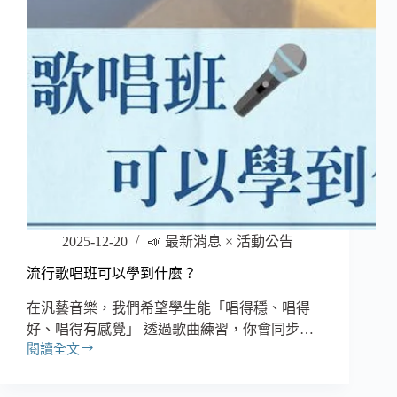
｜
發
現
孩
子
的
聲
音
天
賦
】
2025-12-20
📣 最新消息 × 活動公告
流行歌唱班可以學到什麼？
在汎藝音樂，我們希望學生能「唱得穩、唱得
好、唱得有感覺」 透過歌曲練習，你會同步…
閱讀全文
流
行
歌